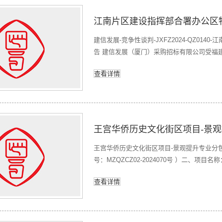
建信发展-竞争性谈判-JXFZ2024-QZ01
告 建信发展（厦门）采购招标有限公司受福
办公区物业管理2025年度服务项目】的采
查看详情
项目编号：JXFZ2024-QZ0140。二、采
王宫华侨历史文化街区项目-景观
王宫华侨历史文化街区项目-景观提升专业分包 中
号：MZQZCZ02-2024070号 ）二、
交）信息供应商名称：福建省富衢建筑工程有限公
查看详情
标（成交）金额：4771689元四、主要标的