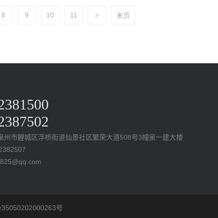
8
9
10
11
>
末页
2381500
2387502
泉州市鲤城区浮桥街道仙景社区繁荣大道508号3幢泉一建大楼
382507
825@qq.com
5050202000263号