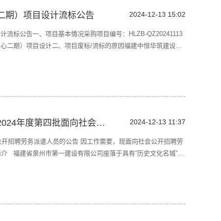
二期）项目设计流标公告
2024-12-13 15:02
标公告一、项目基本情况采购项目编号：HLZB-QZ20241113
心二期）项目设计二、项目废标/流标的原因福建中恒华筑建设设
。符合性审查合格供应商不足3家，依法予以流标。三、其他补充
共服务平台、鲤城国投电子招标交易平台上发布。四、凡对本次
福建省泉州市第一建设有限公司2024年度第四批面向社会公开招聘劳务派遣人员公告
2024-12-13 11:37
年公开招聘劳务派遣人员的公告 因工作需要，现面向社会公开招聘劳
简介 福建省泉州市第一建设有限公司座落于具有“历史文化名城”之
市成立最早的一家专业从事建安施工企业之一。公司具备建筑工程施工
程、建筑机电