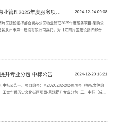
江南片区建设指挥部合署办公区物业管理2025年度服务项目-采购公告
2024-12-24 09:08
40-江南片区建设指挥部合署办公区物业管理2025年度服务项目-采购公
建省泉州市第一建设有限公司委托，对【江南片区建设指挥部合署
购采用竞争性谈判方式进行。现邀请国内合格供应商前来报价。一、
购货物（服务）名称、数量及
提升专业分包 中标公告
2024-12-20 16:21
标公告一、项目编号：MZQZCZ02-2024070号（招标文件编
项目名称：王宫华侨历史文化街区项目-景观提升专业分包 三、中标（成
司供应商地址：厦门市同安区滨海西大道 2567 号 6012 室中