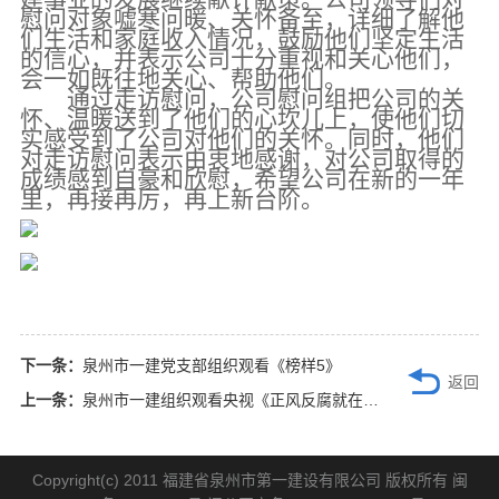
慰问对象嘘寒问暖、关怀备至，详细了解他
们生活和家庭收入情况，鼓励他们坚定生活
的信心，
并
表示公司十分重视和关心
他们
，
会一如既往地关心、
帮
助
他们
。
通过走访慰问，公司慰问组把公司的关
怀、温暖送到了
他们
的心坎儿上，使他们切
实感受到了公司对他们的关怀。同时，他们
对走访慰问表示由衷地感谢，对公司取得的
成绩感到自豪和欣慰，希望公司在新的一年
里，再接再厉，再上新台阶。
下一条：
泉州市一建党支部组织观看《榜样5》
返回
上一条：
泉州市一建组织观看央视《正风反腐就在身边》专题节目
Copyright(c) 2011 福建省泉州市第一建设有限公司 版权所有
闽