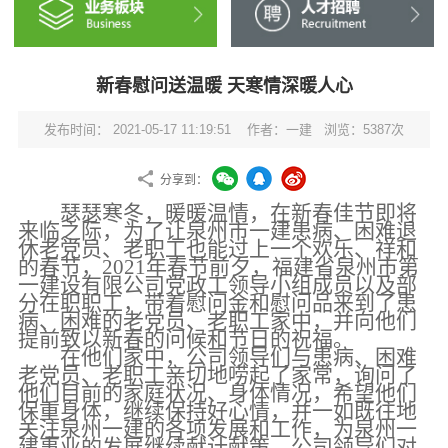
新春慰问送温暖 天寒情深暖人心
发布时间： 2021-05-17 11:19:51 作者：一建 浏览：5387次
分享到：
瑟瑟寒冬，暖暖温情，在新春佳节即将
来临之际，为了让泉州市一建患病、困难退
休老党员、老职工也能过上一个欢乐、祥和
的春节，202
1
年春节前夕，福建省泉州市第
一建设有限公司党政工领导小组成员以及部
分在职职工，带着慰问金和慰问品来到了患
病、困难的老党员、老职工家中，并向他们
提前致以新春的问候和节日的祝福。
在
他们
家中，公司领导们与
患病、
困难
老党员、老
职工亲切
地
唠起了家常，询问了
他们目前的家庭状况、身体情况，希望他们
保重身体，继续保持好心情，并一如既往地
关注
泉州一建
的各项
发展
和工作，为
泉州一
建
事业
的
发展继续献计献策。
公司领导们对